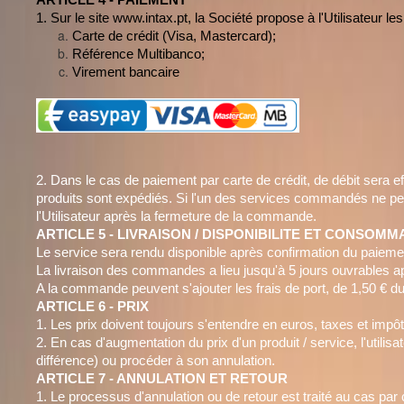
ARTICLE 4 - PAIEMENT
1. Sur le site www.intax.pt, la Société propose à l'Utilisateur
Carte de crédit (Visa, Mastercard);
Référence Multibanco;
Virement bancaire
2. Dans le cas de paiement par carte de crédit, de débit sera ef
produits sont expédiés. Si l'un des services commandés ne peut
l'Utilisateur après la fermeture de la commande.
ARTICLE 5 - LIVRAISON / DISPONIBILITE ET CONSOMM
Le service sera rendu disponible après confirmation du paiemen
La livraison des commandes a lieu jusqu'à 5 jours ouvrables aprè
A la commande peuvent s'ajouter les frais de port, de 1,50 € du t
ARTICLE 6 - PRIX
1. Les prix doivent toujours s'entendre en euros, taxes et im
2. En cas d'augmentation du prix d'un produit / service, l'util
différence) ou procéder à son annulation.
ARTICLE 7 - ANNULATION ET RETOUR
1. Le processus d'annulation ou de retour est traité au cas par 